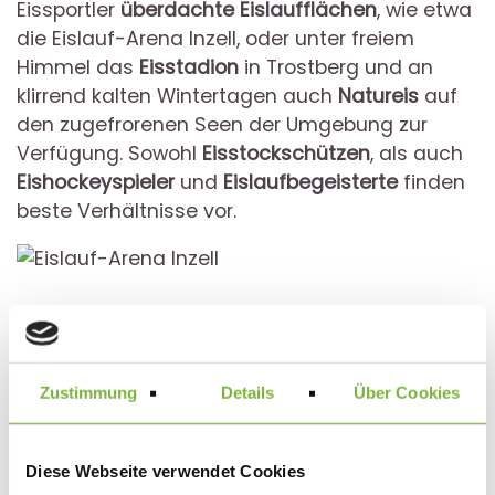
Eissportler
überdachte Eislaufflächen
, wie etwa
die Eislauf-Arena Inzell, oder unter freiem
Himmel das
Eisstadion
in Trostberg und an
klirrend kalten Wintertagen auch
Natureis
auf
den zugefrorenen Seen der Umgebung zur
Verfügung. Sowohl
Eisstockschützen
, als auch
Eishockeyspieler
und
Eislaufbegeisterte
finden
beste Verhältnisse vor.
Zustimmung
Details
Über Cookies
SCHLITTENSPASS und
Diese Webseite verwendet Cookies