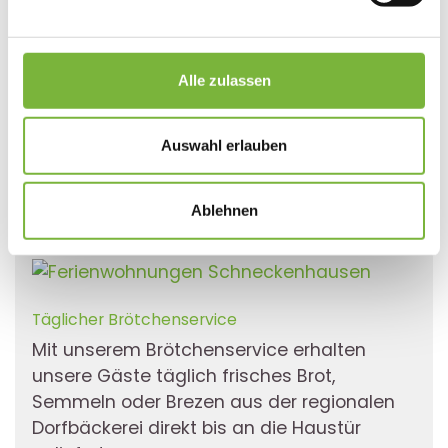
Chiemgauer Alpen
bis in 1.860 Meter Höhe
.
Impressum
|
Datenschutz
Anfänger und Könner finden gleichermaßen
beste Voraussetzungen, um Ihrer Leidenschaft
nachzugehen.
Pulverschnee
,
klare Bergluft
und
Alle zulassen
die
Wintersonne
genießen - das bedeutet
grenzenloses Vergnügen für jeden Skiläufer.
Auswahl erlauben
Ablehnen
Täglicher Brötchenservice
Mit unserem Brötchenservice erhalten
unsere Gäste täglich frisches Brot,
Semmeln oder Brezen aus der regionalen
Dorfbäckerei direkt bis an die Haustür