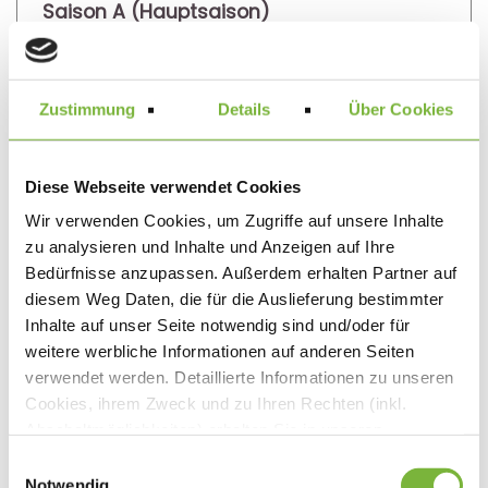
Saison A (Hauptsaison)
01.05.2026 - 05.10.2026
Saison B (Nebensaison)
12.01.2026 - 30.04.2026
Zustimmung
Details
Über Cookies
06.10.2026 - 19.12.2026
Saison C (Jahreswechsel)
Diese Webseite verwendet Cookies
20.12.2026 - 10.01.2027
Wir verwenden Cookies, um Zugriffe auf unsere Inhalte
zu analysieren und Inhalte und Anzeigen auf Ihre
Bedürfnisse anzupassen. Außerdem erhalten Partner auf
diesem Weg Daten, die für die Auslieferung bestimmter
EUR 215,00
Inhalte auf unser Seite notwendig sind und/oder für
weitere werbliche Informationen auf anderen Seiten
verwendet werden. Detaillierte Informationen zu unseren
EUR 179,00
Cookies, ihrem Zweck und zu Ihren Rechten (inkl.
Abschaltmöglichkeiten) erhalten Sie in unseren
EUR 230,00
Datenschutzbestimmungen
.
t
Notwendig